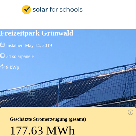
Solar for Schools Deutsc
Freizeitpark Grünwald
Installiert
May 14, 2019
34
solarpanele
9
kWp
Geschätzte Stromerzeugung (gesamt)
177.63 MWh