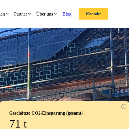
Kontakt
zen
Partner
Über uns
Blog
Geschätzte CO2-Einsparung (gesamt)
71
t