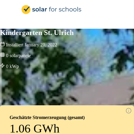
Solar for Schools Deutsc
Kindergarten St. Ulrich
Installiert
January 21, 2022
0
solarpanele
0
kWp
Geschätzte Stromerzeugung (gesamt)
1.06 GWh