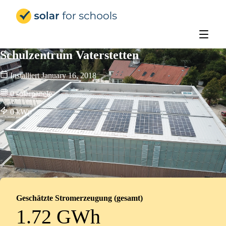
Solar for Schools Deutschland
Schulzentrum Vaterstetten
Installiert
January 16, 2018
0
solarpanele
0
kWp
Geschätzte Stromerzeugung (gesamt)
1.72 GWh